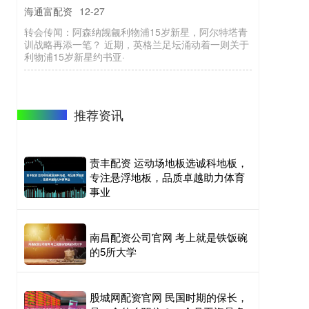
海通富配资
12-27
转会传闻：阿森纳觊觎利物浦15岁新星，阿尔特塔青
训战略再添一笔？ 近期，英格兰足坛涌动着一则关于
利物浦15岁新星约书亚·
推荐资讯
责丰配资 运动场地板选诚科地板，
专注悬浮地板，品质卓越助力体育
事业
南昌配资公司官网 考上就是铁饭碗
的5所大学
股城网配资官网 民国时期的保长，