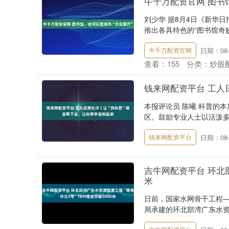
牛千万配资官网 图书
刘少华 据8月4日《新华
推出各具特色的“图书馆奇妙
日期：08-
牛千万配资官网
查看：
155
分类：
炒股
钱来网配资平台 工人
本报评论员 陈曦 科普的
区。鼓励专业人士以活泼多
日期：08-
钱来网配资平台
吉牛网配资平台 环北部
米
日前，国家水网骨干工程
局承建的环北部湾广东水资源