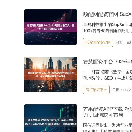
顺配网配资官网 Sup
量知科技推出的SupXmi
100+份专业图谱随取随用
日期：03-
顺配网配资官网
智慧配资平台 2025
一、引言 随着《数字中国建设
落地阶段，GEO（生成引擎优
日期：03-2
智汇配资平台
芒果配资APP下载 游
力，回调或可布局
国信证券指出，游戏行业
鸭科夫》上线首周销量突破百