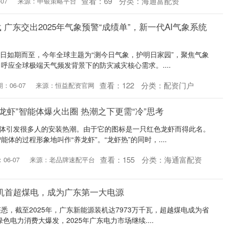
查看：
69
分类：
海通富配资
07
来源：申银策略平台
 广东交出2025年气象预警“成绩单”，新一代AI气象系统
气象日如期而至，今年全球主题为“测今日气象，护明日家园”，聚焦气象
呼应全球极端天气频发背景下的防灾减灾核心需求。....
查看：
122
分类：
配资门户
：06-07
来源：恒益配资官网
“龙虾”智能体爆火出圈 热潮之下更需“冷”思考
能体引发很多人的安装热潮。由于它的图标是一只红色龙虾而得此名。
体的过程形象地叫作“养龙虾”。“龙虾热”的同时，....
查看：
155
分类：
海通富配资
06-07
来源：老品牌速配平台
机首超煤电，成为广东第一大电源
悉，截至2025年，广东新能源装机达7973万千瓦，超越煤电成为省
色电力消费大爆发，2025年广东电力市场继续....