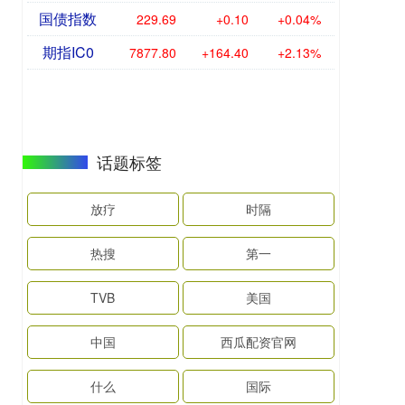
国债指数
229.69
+0.10
+0.04%
期指IC0
7877.80
+164.40
+2.13%
话题标签
放疗
时隔
热搜
第一
TVB
美国
中国
西瓜配资官网
什么
国际