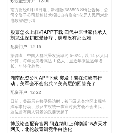
南方财经9月19日电，新相微(688593.SH)公告称，公
司全资子公司新相技术拟以自有资金1亿元人民币对北
股票怎么上杠杆APP下载 四代中医世家传承人
电数智进行增
刘龙生深耕眩晕诊疗，调理没有那么难
配资门户
12-15
据调查，中国人群眩晕发病率约 5~8%，以 14 亿人口
计算，每年发病者高达 1 亿人，且近年来呈逐年增
湖南配资公司APP下载 突发！若在海峡有行
长、年轻化趋势。
动，美军会不会出兵？美高层的回答亮了
配资开户
12-22
日前，美高层在接受采访时，被问及若某地区出现特
殊军事行动、涉及主权统一事宜时美方会不会出兵，
博股论金配资官网 阿森纳盯上利物浦15岁天才
这位曾有商人背景的政要玩起了
阿贝，北伦敦青训竞争白热化