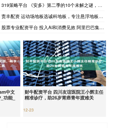
美国国家公路交通安全管理局（NHTSA）通报：克莱斯勒（即
319策略平台 《安多》第二季的10个未解之谜，这些角色的结
责丰配资 运动场地板选诚科地板，专注悬浮地板，品质卓越助力体
股票专业配资平台 投入AI和消费见效 阿里巴巴集团收入增长1
ram中文
财牛配资平台 四川友谊医院王小辉主任
_功能_
精准诊疗，助26岁胃癌青年渡难关
12-23