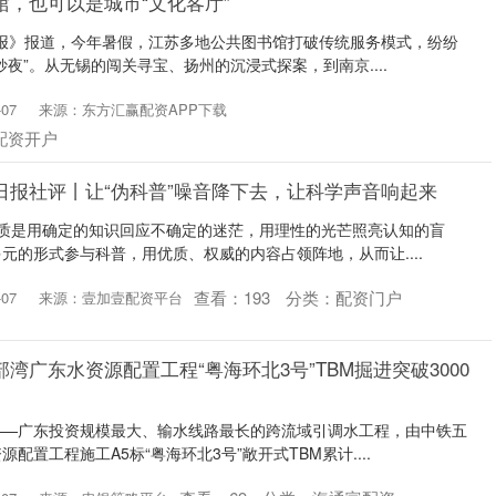
馆，也可以是城市“文化客厅”
日报》报道，今年暑假，江苏多地公共图书馆打破传统服务模式，纷纷
夜”。从无锡的闯关寻宝、扬州的沉浸式探案，到南京....
07
来源：东方汇赢配资APP下载
配资开户
日报社评丨让“伪科普”噪音降下去，让科学声音响起来
本质是用确定的知识回应不确定的迷茫，用理性的光芒照亮认知的盲
元的形式参与科普，用优质、权威的内容占领阵地，从而让....
查看：
193
分类：
配资门户
07
来源：壹加壹配资平台
湾广东水资源配置工程“粤海环北3号”TBM掘进突破3000
——广东投资规模最大、输水线路最长的跨流域引调水工程，由中铁五
配置工程施工A5标“粤海环北3号”敞开式TBM累计....