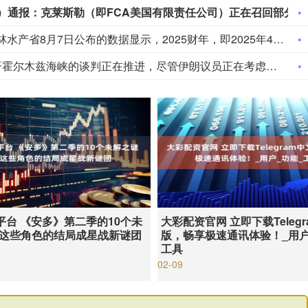
美国国家公路交通安全管理局（NHTSA）通报：克莱斯勒（即FCA美国有限责任公司）正在召回部分美国市场车型，涉及1458辆美国车辆，本次召回范围内车辆存在安全带无法回缩的问题，无法按设计要求正确约束乘员，会提升乘员受伤风险。
日本农林水产省8月7日公布的数据显示，2025财年，即2025年4月至2026年3月，按热量计算的日本食品自给率下降1个百分点至37%，为历史最低水平。日本食品自给率是指国内生产的食品占国内食品总供给的比例。日本农林水产省表示，大米消费减少是食品自给率下降的重要原因。日本大米消费长期以来主要依靠本国供应，是日本食品自给率的重要支撑。米价上涨导致居民大米消费减少，国产大米提供的热量随之减少，显著拉低日本整体食品自给率。（CCTV国际时讯）
1、特朗普表示，重开霍尔木兹海峡的谈判正在推进，尽管伊朗议员正在考虑对与美国和以色列相关的船只实施限制。 2、特朗普：（关于人工智能）这可能比石油还要重要。谁赢得人工智能，谁就赢得一切。就是如此重要。人工智能比互联网大很多倍。 3、报道称，美国总统特朗普近日在一次私下会晤中表示，他希望副总统万斯能够赢得2028年总统大选。 4、美国总统特朗普当地时间8月7日宣布，联邦政府将向多个关键矿产和电池项目投资30亿美元，旨在增加美国国内产量，并以此推动国家安全与产业政策。 5、美国总统特朗普6日否认他对国防部长赫格塞思不满，称对赫格塞思所做的工作“非常满意”。 6、白宫本周致信库克称，特朗普“正在考虑”解除其职务，并要求她在三周内回应有关抵押贷款欺诈的指控。 7、特朗普媒体集团退出与Crypto.com的两项交易。 8、当地时间8月6日，有记者在采访美国总统特朗普时提出，如果民主党人在中期选举后控制国会众议院，可能会再次试图弹劾他，特朗普表示，“很多人说我是有史以来最伟大的总统之一”。
略平台 《安多》第二季的10个未
大彩配资官网 立即下载Teleg
这些角色的结局成星战新谜团
版，畅享极速通讯体验！_用户
工具
02-09