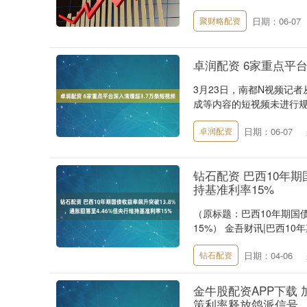
日期：06-07
聚财略配资
卓润配资 6家重点平台
3月23日，南都N视频记
成等内容的短视频未进行规
日期：06-07
卓润配资
钻石配资 巴西10年期
持基准利率15%
（原标题：巴西10年期国债
15%） 金吾财讯|巴西10
日期：04-06
钻石配资
金牛股配资APP下载 
策利率释放鸽派信号