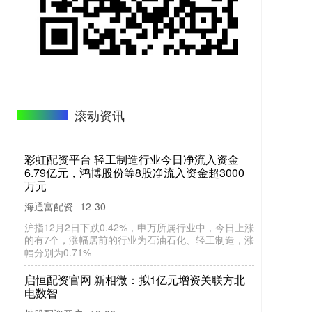
滚动资讯
彩虹配资平台 轻工制造行业今日净流入资金
6.79亿元，鸿博股份等8股净流入资金超3000
万元
海通富配资
12-30
沪指12月2日下跌0.42%，申万所属行业中，今日上涨
启恒配资官网 新相微：拟1亿元增资关联方北
的有7个，涨幅居前的行业为石油石化、轻工制造，涨
电数智
幅分别为0.71%
炒股配资开户
12-06