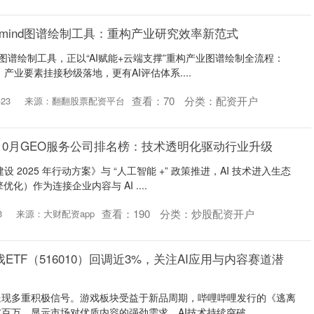
Xmind图谱绘制工具：重构产业研究效率新范式
nd图谱绘制工具，正以“AI赋能+云端支撑”重构产业图谱绘制全流程：
，产业要素挂接秒级落地，更有AI评估体系....
查看：
70
分类：
配资开户
23
来源：翻翻股票配资平台
年10月GEO服务公司排名榜：技术透明化驱动行业升级
 2025 年行动方案》与 “人工智能 +” 政策推进，AI 技术进入生态
化）作为连接企业内容与 AI ....
查看：
190
分类：
炒股配资开户
3
来源：大财配资app
戏ETF（516010）回调近3%，关注AI应用与内容赛道潜
呈现多重积极信号。游戏板块受益于新品周期，哔哩哔哩发行的《逃离
万，显示市场对优质内容的强劲需求。AI技术持续突破....